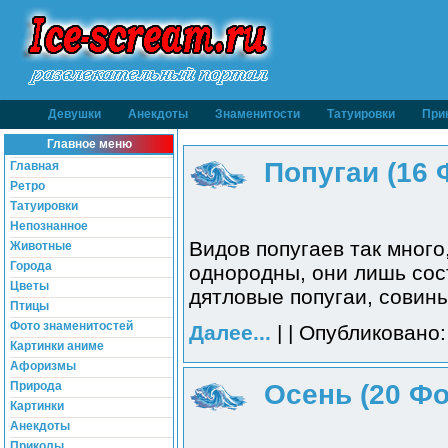
Девушки
Анекдоты
Знаменитости
Татуировки
При
Главное меню
Попугаи (16 
Главная
Ретро
Татуировки
Непознанное
Видов попугаев так много
Животные
Города
однородны, они лишь сост
Цветы
дятловые попугаи, совины
Птицы
Фото знаменитостей
Далее...
| | Опубликовано:
Картинки аниме
Афоризмы
Осень (20 Фо
Природа
Картинки
Анекдоты
Приколы