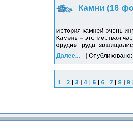
Камни (16 фо
История камней очень инт
Камень – это мертвая час
орудие труда, защищались
Далее...
| | Опубликовано:
1
|
2
|
3
|
4
|
5
|
6
|
7
|
8
|
9