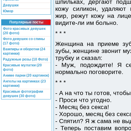
шпильках, дергают подш
Девушки
кожу силикон, удаляют
Юмор
жир, режут кожу на лице
видите-ли им больно.
Популярные посты
Фото красивых девушек
* * *
(20 фото)
Фото девушек со спины
Женщина на приеме зуб
(17 фото)
Вампиры и оборотни (24
зубы, женщине звонит муж
картинки)
трубку и сказал:
Радужные розы (10 Фото)
- Муж, подождите! Я с
Красивые мулатки (20
фото)
нормально поговорите.
Аниме парни (20 картинок)
* * *
Ангелы на картинках (23
картинки)
Красивые фотографии
- А на что ты готов, что
девушек (30 фото)
- Проси что угодно.
- Месяц без секса!
- Хорошо, месяц без секса
- Спятил? Я ж сама не вы
- Теперь поставим вопро