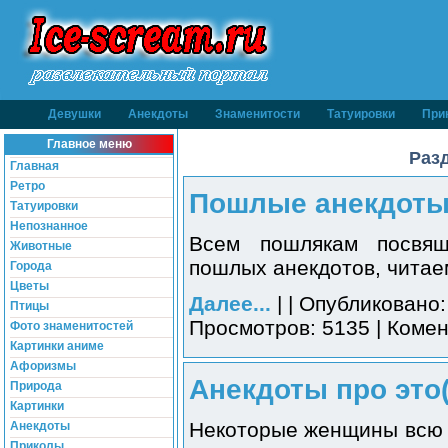
Девушки
Анекдоты
Знаменитости
Татуировки
При
Главное меню
Раз
Главная
Ретро
Пошлые анекдоты 
Татуировки
Непознанное
Всем пошлякам посвяща
Животные
пошлых анекдотов, читаем
Города
Цветы
Далее...
| | Опубликовано:
Птицы
Просмотров: 5135 | Комен
Фото знаменитостей
Картинки аниме
Афоризмы
Анекдоты про это(
Природа
Картинки
Некоторые женщины всю 
Анекдоты
Приколы