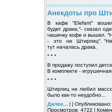
Анекдоты про Шти
В кафе "Elefant" вошел
будет драка,"- сказал од
чашечку кофе и вышел. "Н
- это не Штирлиц". "Нет
тут началась драка.
* * *
В продажу поступил детс
В комплекте - игрушечная
* * *
Штирлиц не любил массо
было как-то неудобно...
Далее...
| | Опубликовано:
Просмотров: 4722 | Комен