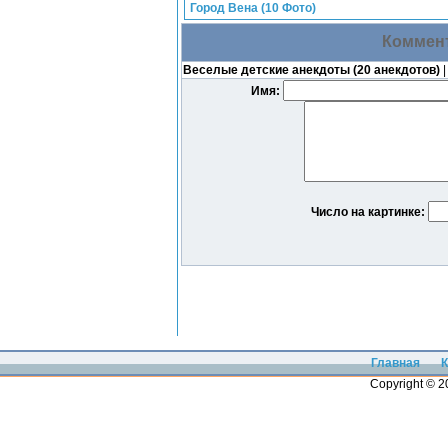
Город Вена (10 Фото)
Коммент
Веселые детские анекдоты (20 анекдотов)
|
Имя:
Число на картинке:
Главная
К
Copyright © 