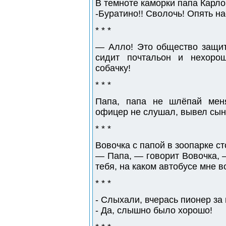
В темноте каморки папа Карло
-Буратино!! Сволочь! Опять на
* * *
— Алло! Это общество защи
сидит почтальон и нехоро
собачку!
* * *
Папа, папа не шлёпай меня
офицер не слушал, вывел сынк
* * *
Вовочка с папой в зоопарке ст
— Папа, — говорит Вовочка, —
тебя, на каком автобусе мне 
* * *
- Слыхали, вчерась пионер за
- Да, слышно было хорошо!