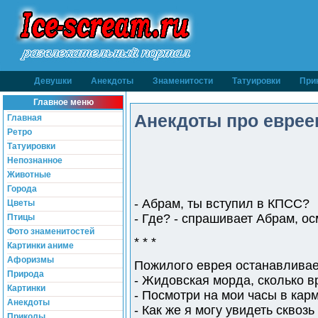
Девушки
Анекдоты
Знаменитости
Татуировки
При
Главное меню
Анекдоты про евреев
Главная
Ретро
Татуировки
Непознанное
Животные
Города
- Абрам, ты вступил в КПСС?
Цветы
- Где? - спрашивает Абрам, о
Птицы
Фото знаменитостей
* * *
Картинки аниме
Афоризмы
Пожилого еврея останавливае
Природа
- Жидовская морда, сколько 
Картинки
- Посмотри на мои часы в кар
Анекдоты
- Как же я могу увидеть сквоз
Приколы