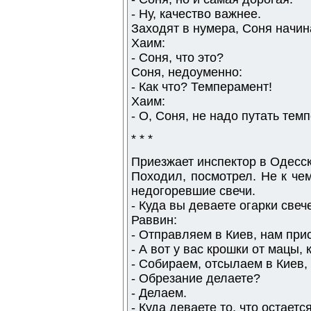
- Hу, качество важнее.
Заходят в нумера, Соня начин
Хаим:
- Соня, что это?
Соня, недоуменно:
- Как что? Темперамент!
Хаим:
- О, Соня, не надо путать тем
* * *
Приезжает инспектор в Одесск
Походил, посмотрел. Не к чем
недогоревшие свечи.
- Куда вы деваете огарки свеч
Раввин:
- Отправляем в Киев, нам при
- А вот у вас крошки от мацы,
- Собираем, отсылаем в Киев,
- Обрезание делаете?
- Делаем.
- Куда деваете то, что остаетс