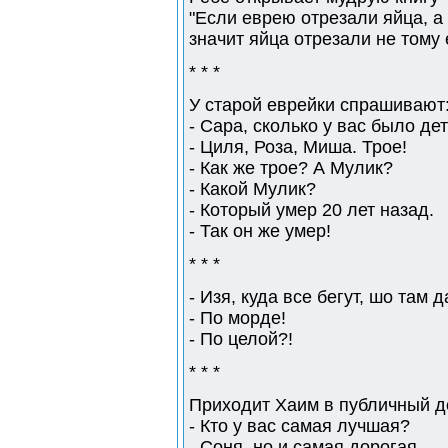
"Если еврею отрезали яйца, а
значит яйца отрезали не тому 
* * *
У старой еврейки спрашивают
- Сара, сколько у вас было де
- Циля, Роза, Миша. Трое!
- Как же трое? А Мулик?
- Какой Мулик?
- Который умер 20 лет назад.
- Так он же умер!
* * *
- Изя, куда все бегут, шо там 
- По морде!
- По целой?!
* * *
Пpиходит Хаим в публичный д
- Кто у вас самая лучшая?
- Соня, но и самая дорогая.