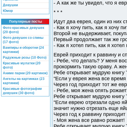
- А как же ты увидел, что я ев
Девушки
Юмор
* * *
Идут два еврея, один из них с
Популярные посты
- Как я хочу пить, как я хочу пи
Фото красивых девушек
(20 фото)
Второй не выдерживает, покупа
Фото девушек со спины
Первый продолжает так же гр
(17 фото)
- Как я хотел пить, как я хотел 
Вампиры и оборотни (24
картинки)
Еврей приходит к раввину и с
Радужные розы (10 Фото)
- Ребе, что делать? У меня во
Красивые мулатки (20
прокормить такую ораву. А же
фото)
Ребе открывает мудрую книгу 
Аниме парни (20 картинок)
"Если у еврея жена все время 
Ангелы на картинках (23
картинки)
Через год приходит тот же евр
Красивые фотографии
- Ребе, моя жена опять рожает
девушек (30 фото)
Ребе открывает мудрую книгу 
"Если еврею отрезали одно яй
значит нужно отрезать еще яйц
Через год к раввину приходит
- Моя жена все равно рожает!
Ребе открывает мудрую книгу 