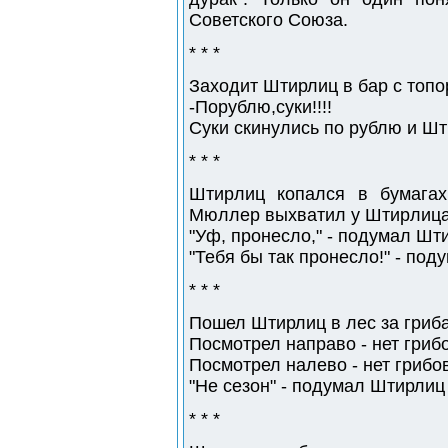
Советского Союза.
* * *
Заходит Штирлиц в бар с топо
-Порублю,суки!!!!
Суки скинулись по рублю и Ш
* * *
Штиpлиц копался в бумага
Мюллеp выхватил у Штиpлица 
"Уф, пpонесло," - подумал Шт
"Тебя бы так пpонесло!" - по
* * *
Пошел Штирлиц в лес за гриб
Посмотрел направо - нет гриб
Посмотрел налево - нет грибо
"Не сезон" - подумал Штирлиц 
* * *