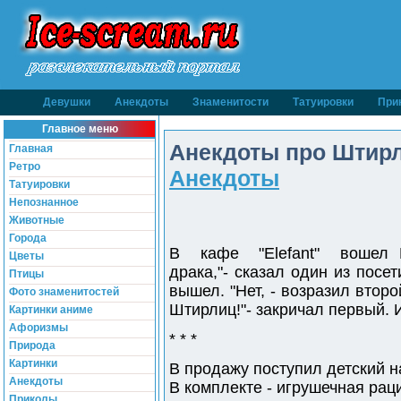
Девушки
Анекдоты
Знаменитости
Татуировки
При
Главное меню
Анекдоты про Штирли
Главная
Ретро
Анекдоты
Татуировки
Непознанное
Животные
Города
В кафе "Elefant" вошел Ш
Цветы
драка,"- сказал один из пос
Птицы
вышел. "Нет, - возразил втор
Фото знаменитостей
Штирлиц!"- закричал первый. И
Картинки аниме
Афоризмы
* * *
Природа
Картинки
В продажу поступил детский н
Анекдоты
В комплекте - игрушечная раци
Приколы