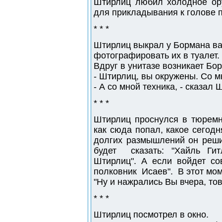
Штирлиц любил холодное ор
для прикладывания к голове п
* * *
Штирлиц выкрал у Бормана в
фотографировать их в туалет.
Вдруг в унитазе возникает Бо
- Штирлиц, вы окружены. Со м
- А со мной техника, - сказал 
* * *
Штирлиц проснулся в тюремн
как сюда попал, какое сегодн
долгих размышлений он реши
будет сказать: "Хайль Ги
Штирлиц". А если войдет со
полковник Исаев". В этот мом
"Ну и нажрались Вы вчера, то
* * *
Штирлиц посмотрел в окно.