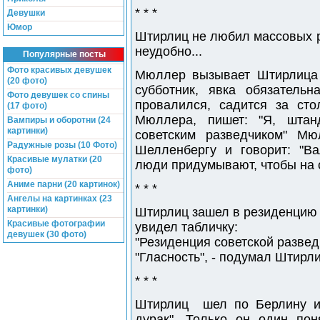
* * *
Девушки
Юмор
Штирлиц не любил массовых р
неудобно...
Популярные посты
Фото красивых девушек
Мюллер вызывает Штирлица 
(20 фото)
субботник, явка обязательна"
Фото девушек со спины
провалился, садится за сто
(17 фото)
Мюллера, пишет: "Я, шта
Вампиры и оборотни (24
картинки)
советским разведчиком" Мю
Радужные розы (10 Фото)
Шелленбергу и говорит: "Ва
Красивые мулатки (20
люди придумывают, чтобы на с
фото)
Аниме парни (20 картинок)
* * *
Ангелы на картинках (23
картинки)
Штирлиц зашел в резиденцию 
Красивые фотографии
увидел табличку:
девушек (30 фото)
"Резиденция советской развед
"Гласность", - подумал Штирли
* * *
Штирлиц шел по Берлину и 
дурак". Только он один по