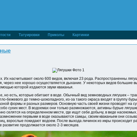
тости
Татуировки
Приколы
Картинки
ные
х. Их насчитывают около 600 видов, включая 23 рода. Распространенны лягуш
ая, через нее хорошо осуществляется дыхание. У некоторых видов большие в
омощью которой издаются звуки кваканья.
 но есть, которые обитают в воде. Обычный вид земноводных лягушек – трав
ло-бежевого до темно-шоколадного, из-за такого окраса входят в группу бурых
зной формы и разных размеров. Основную часть своей жизни проводят на с
собо сухих мест. В водоемах они только размножаются, активны бурые лягушк
но селятся на определенном месте, где ищут себе добычу, в виде насекомых.
и размножении первыми в воде оказываются самцы, своим кваканьем они созыв
иц, взрослые покидают водоем. После выхода личинок из икры происходит ра
е развитие продолжается около 2-3 месяцев.