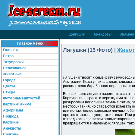
Девушки
Анекдоты
Знамени
Главное меню
Лягушки (15 Фото) |
Живот
Главная
Ретро
Татуировки
Непознанное
Животные
Лягушек относят к семейству земноводны
Города
Австралии. Кожа у них влажная, слизист
расположена барабанная перепонка, с п
Цветы
Птицы
Большинство лягушек наземные животные,
Коричневого окраса, с переходами от свет
Фото знаменитостей
разбросаны небольшие темные пятна, ра
Картинки аниме
местообитания, но стараются избегать о
Афоризмы
или ночью. Более взрослые лягушки, обыч
протекать как на суше, так и в воде. Пр
Природа
откладывание, а затем оплодотворение я
Картинки
превращаются в маленьких лягушек, тако
Анекдоты
Приколы