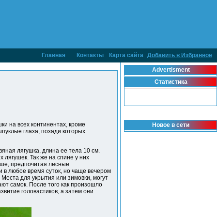
Главная
Контакты
Карта сайта
Добавить в Избранное
Advertisment
Статистика
ки на всех континентах, кроме
Новое в сети
ыпуклые глаза, позади которых
яная лягушка, длина ее тела 10 см.
 лягушек. Так же на спине у них
уше, предпочитая лесные
и в любое время суток, но чаще вечером
 Места для укрытия или зимовки, могут
ают самок. После того как произошло
звитие головастиков, а затем они