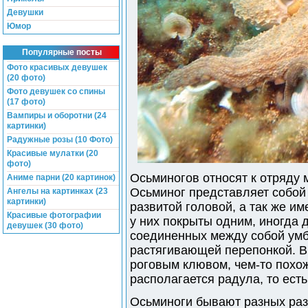
Девушки
Юмор
Популярные посты
Фото красивых девушек
(20 фото)
Фото девушек со спины
(17 фото)
Вампиры и оборотни (24
картинки)
Радужные розы (10 Фото)
Красивые мулатки (20
фото)
Осьминогов относят к отряду 
Аниме парни (20 картинок)
Осьминог представляет собой
Ангелы на картинках (23
картинки)
развитой головой, а так же и
Красивые фотографии
у них покрыты одним, иногда
девушек (30 фото)
соединенных между собой умб
растягивающей перепонкой. В 
роговым клювом, чем-то похож
располагается радула, то есть
Осьминоги бывают разных разм