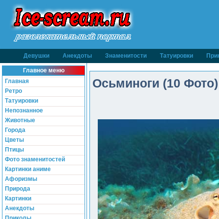
Девушки
Анекдоты
Знаменитости
Татуировки
При
Главное меню
Осьминоги (10 Фото)
Главная
Ретро
Татуировки
Непознанное
Животные
Города
Цветы
Птицы
Фото знаменитостей
Картинки аниме
Афоризмы
Природа
Картинки
Анекдоты
Приколы