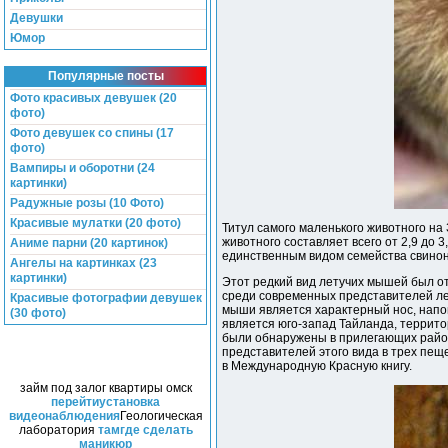
Девушки
Юмор
Популярные посты
Фото красивых девушек (20
фото)
Фото девушек со спины (17
фото)
Вампиры и оборотни (24
картинки)
Радужные розы (10 Фото)
Красивые мулатки (20 фото)
Титул самого маленького животного на
животного составляет всего от 2,9 до 
Аниме парни (20 картинок)
единственным видом семейства свино
Ангелы на картинках (23
картинки)
Этот редкий вид летучих мышей был от
среди современных представителей ле
Красивые фотографии девушек
мыши является характерный нос, напо
(30 фото)
является юго-запад Тайланда, террит
были обнаружены в прилегающих район
представителей этого вида в трех пещ
в Международную Красную книгу.
займ под залог квартиры омск
перейти
установка
видеонаблюдения
Геологическая
лаборатория
там
где сделать
маникюр