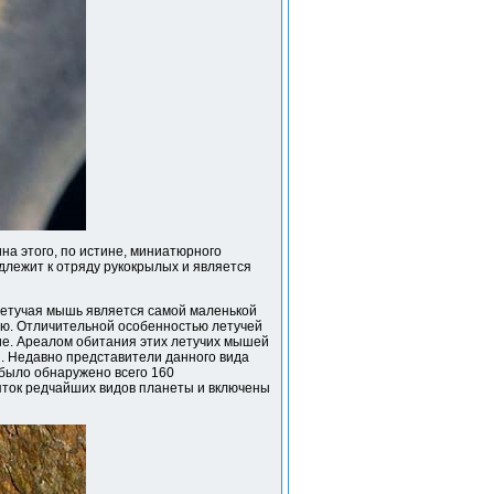
на этого, по истине, миниатюрного
адлежит к отряду рукокрылых и является
 летучая мышь является самой маленькой
ию. Отличительной особенностью летучей
ие. Ареалом обитания этих летучих мышей
. Недавно представители данного вида
было обнаружено всего 160
сяток редчайших видов планеты и включены