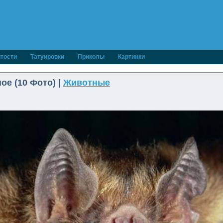
тости
Татуировки
Приколы
Картинки
е (10 Фото) |
Животные