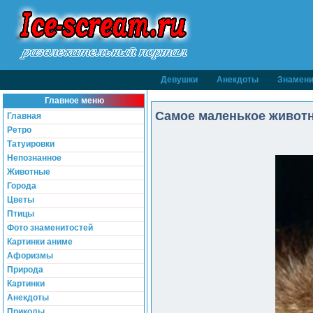
Девушки
Анекдоты
Знамени
Главное меню
Самое маленькое животно
Главная
Ретро
Татуировки
Непознанное
Животные
Города
Цветы
Птицы
Фото знаменитостей
Картинки аниме
Афоризмы
Природа
Картинки
Анекдоты
Приколы