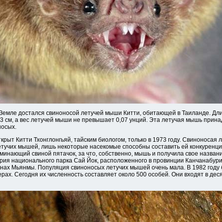
 Земле достался свиноносой летучей мыши Китти, обитающей в Таиланде. Дли
3,3 см, а вес летучей мыши не превышает 0,07 унций. Эта летучая мышь прин
носых.
крыт Китти Тхонглонгьяй, тайским биологом, только в 1973 году. Свиноносая
тучих мышей, лишь некоторые насекомые способны составить ей конкуренц
минающий свиной пятачок, за что, собственно, мышь и получила свое назван
ория национального парка Сай Йок, расположенного в провинции Канчанабури
ах Мьянмы. Популяция свиноносых летучих мышей очень мала. В 1982 году 
ерах. Сегодня их численность составляет около 500 особей. Они входят в де