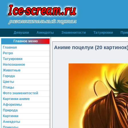
Девушки
Анекдоты
Знаменитости
Татуировки
При
Главное меню
Аниме поцелуи (20 картинок)
Главная
Ретро
Татуировки
Непознанное
Животные
Города
Цветы
Птицы
Фото знаменитостей
Картинки аниме
Афоризмы
Природа
Картинки
Анекдоты
Приколы