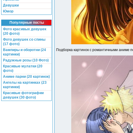
Девушки
Юмор
Популярные посты
Фото красивых девушек
(20 фото)
Фото девушек со спины
(17 фото)
Вампиры и оборотни (24
Подборка картинок с романтичными аниме п
картинки)
Радужные розы (10 Фото)
Красивые мулатки (20
фото)
Аниме парни (20 картинок)
Ангелы на картинках (23
картинки)
Красивые фотографии
девушек (30 фото)