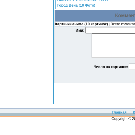
Город Вена (10 Фото)
Коммент
Картинки аниме (19 картинок)
| Всего комента
Имя:
Число на картинке:
Главная
К
Copyright © 