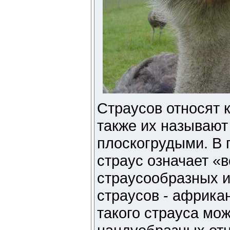
Страусов относят 
также их называю
плоскогрудыми. В 
страус означает «
страусообразных и
страусов - африкан
такого страуса мож