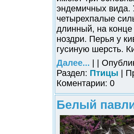
эндемичных вида. 
четырехпалые силь
длинный, на конце
ноздри. Перья у ки
гусиную шерсть. К
Далее...
| | Опубли
Раздел:
Птицы
| П
Коментарии: 0
Белый павли