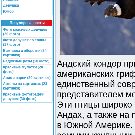
Девушки
Юмор
Популярные посты
Фото красивых девушек
(20 фото)
Фото девушек со спины
(17 фото)
Вампиры и оборотни (24
картинки)
Андский кондор пр
Радужные розы (10 Фото)
Красивые мулатки (20
американских гриф
фото)
Аниме парни (20 картинок)
единственный сов
Ангелы на картинках (23
картинки)
представителем м
Красивые фотографии
девушек (30 фото)
Эти птицы широко
Андах, а также на
в Южной Америке. 