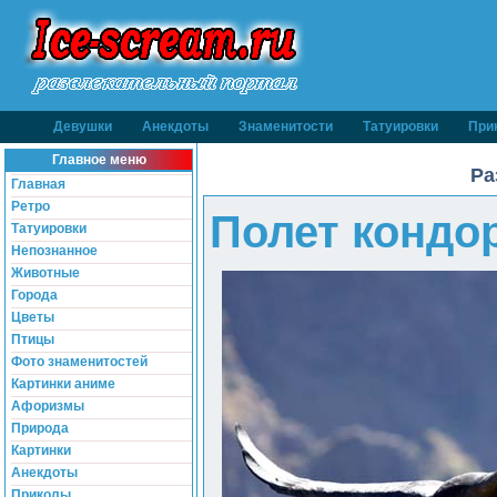
Девушки
Анекдоты
Знаменитости
Татуировки
При
Главное меню
Ра
Главная
Ретро
Полет кондор
Татуировки
Непознанное
Животные
Города
Цветы
Птицы
Фото знаменитостей
Картинки аниме
Афоризмы
Природа
Картинки
Анекдоты
Приколы