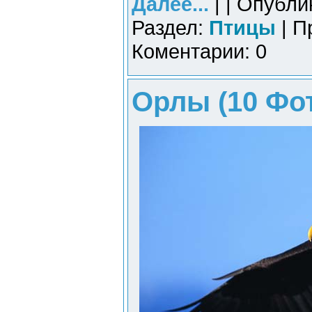
Далее...
| | Опубли
Раздел:
Птицы
| П
Коментарии: 0
Орлы (10 Фо