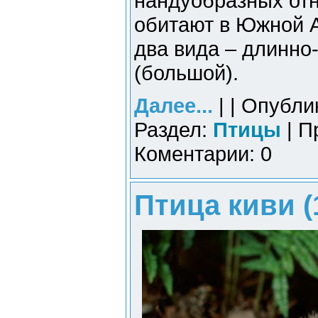
нандуобразных отн
обитают в Южной 
два вида – длинно
(большой).
Далее...
| | Опубли
Раздел:
Птицы
| П
Коментарии: 0
Птица киви (