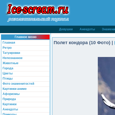
Девушки
Анекдоты
Знамени
Главное меню
Полет кондора (10 Фото) |
Главная
Ретро
Татуировки
Непознанное
Животные
Города
Цветы
Птицы
Фото знаменитостей
Картинки аниме
Афоризмы
Природа
Картинки
Анекдоты
Приколы