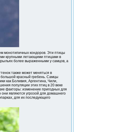
ем монотипичных кондоров. Эти птицы
мыми крупными летающими птицами в
крыльях более выраженными у самцов, а
ттенок также может меняться в
н большой красный гребень. Самцы
ки как Боливия, Аргентина, Чили,
шения популяции этих птиц в 20 веке
кие факторы: изменение пригодных для
о они являются угрозой для домашнего
опарках, для их последующего