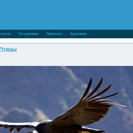
тости
Татуировки
Приколы
Картинки
Птицы