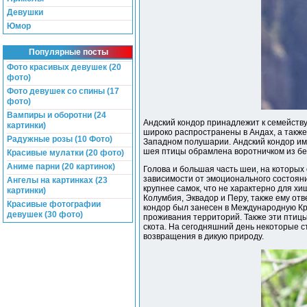
Девушки
Юмор
Популярные посты
Фото красивых девушек (20
фото)
Фото девушек со спины (17
фото)
Вампиры и оборотни (24
Андский кондор принадлежит к семейств
картинки)
широко распространены в Андах, а такж
Радужные розы (10 Фото)
Западном полушарии. Андский кондор им
шея птицы обрамлена воротничком из бе
Красивые мулатки (20 фото)
Аниме парни (20 картинок)
Голова и большая часть шеи, на которых 
зависимости от эмоционального состоян
Ангелы на картинках (23
крупнее самок, что не характерно для х
картинки)
Колумбия, Эквадор и Перу, также ему отв
Красивые фотографии
кондор был занесен в Международную Кр
девушек (30 фото)
проживания территорий. Также эти птицы
скота. На сегодняшний день некоторые с
возвращения в дикую природу.