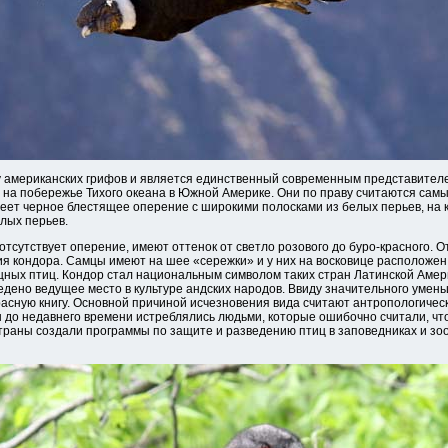
у американских грифов и является единственный современным представител
е на побережье Тихого океана в Южной Америке. Они по праву считаются са
еет черное блестящее оперение с широкими полосками из белых перьев, на 
лых перьев.
отсутствует оперение, имеют оттенок от светло розового до буро-красного. О
ия кондора. Самцы имеют на шее «сережки» и у них на восковице расположе
ищных птиц. Кондор стал национальным символом таких стран Латинской Амери
едено ведущее место в культуре андских народов. Ввиду значительного умень
асную книгу. Основной причиной исчезновения вида считают антропологичес
 до недавнего времени истреблялись людьми, которые ошибочно считали, чт
траны создали программы по защите и разведению птиц в заповедниках и зо