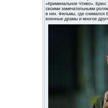
«Криминальное Чтиво». Брюс 
своими замечательными роля
в них. Фильмы, где снимался 
военные драмы и многое друг