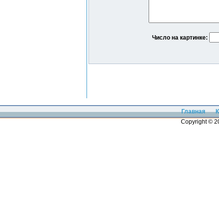
Число на картинке:
Главная
К
Copyright © 