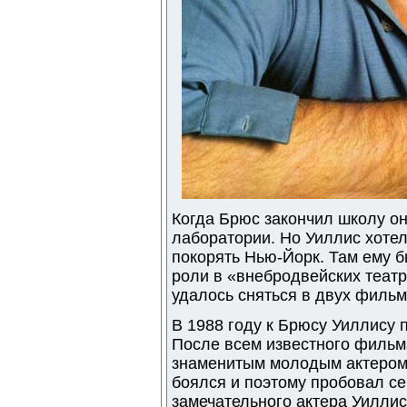
Когда Брюс закончил школу он
лаборатории. Но Уиллис хотел
покорять Нью-Йорк. Там ему б
роли в «внебродвейских театра
удалось сняться в двух филь
В 1988 году к Брюсу Уиллису 
После всем известного фильм
знаменитым молодым актером.
боялся и поэтому пробовал се
замечательного актера Уилли