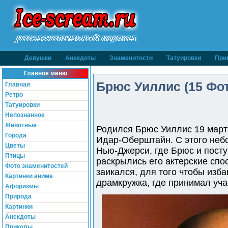
Девушки
Анекдоты
Знаменитости
Татуировки
При
Главное меню
Брюс Уиллис (15 Фот
Главная
Ретро
Татуировки
Непознанное
Животные
Родился Брюс Уиллис 19 марта
Города
Идар-Оберштайн. С этого небо
Цветы
Нью-Джерси, где Брюс и посту
Птицы
раскрылись его актерские спо
Фото знаменитостей
заикался, для того чтобы изба
Картинки аниме
драмкружка, где принимал уча
Афоризмы
Природа
Картинки
Анекдоты
Приколы