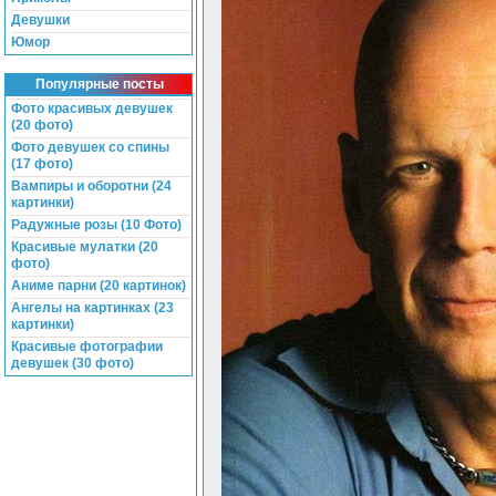
Девушки
Юмор
Популярные посты
Фото красивых девушек
(20 фото)
Фото девушек со спины
(17 фото)
Вампиры и оборотни (24
картинки)
Радужные розы (10 Фото)
Красивые мулатки (20
фото)
Аниме парни (20 картинок)
Ангелы на картинках (23
картинки)
Красивые фотографии
девушек (30 фото)