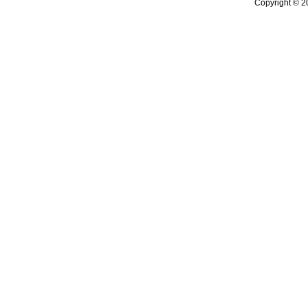
Copyright © 