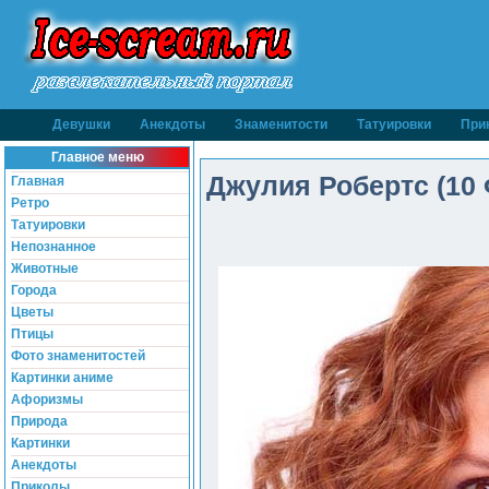
Девушки
Анекдоты
Знаменитости
Татуировки
При
Главное меню
Джулия Робертс (10 
Главная
Ретро
Татуировки
Непознанное
Животные
Города
Цветы
Птицы
Фото знаменитостей
Картинки аниме
Афоризмы
Природа
Картинки
Анекдоты
Приколы