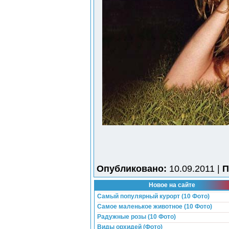
Опубликовано:
10.09.2011 |
П
Новое на сайте
Самый популярный курорт (10 Фото)
Самое маленькое животное (10 Фото)
Радужные розы (10 Фото)
Виды орхидей (Фото)