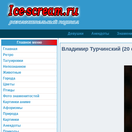
Девушки
Анекдоты
Знамени
Главное меню
Владимир Турчинский (20 
Главная
Ретро
Татуировки
Непознанное
Животные
Города
Цветы
Птицы
Фото знаменитостей
Картинки аниме
Афоризмы
Природа
Картинки
Анекдоты
Приколы