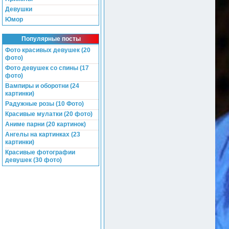
Девушки
Юмор
Популярные посты
Фото красивых девушек (20
фото)
Фото девушек со спины (17
фото)
Вампиры и оборотни (24
картинки)
Радужные розы (10 Фото)
Красивые мулатки (20 фото)
Аниме парни (20 картинок)
Ангелы на картинках (23
картинки)
Красивые фотографии
девушек (30 фото)