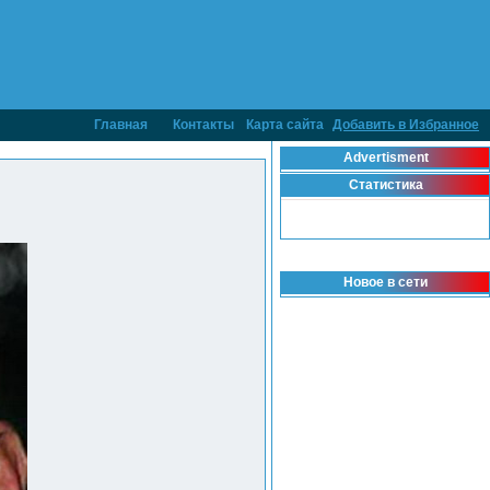
Главная
Контакты
Карта сайта
Добавить в Избранное
Advertisment
Статистика
Новое в сети