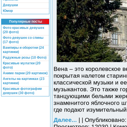
Девушки
Юмор
Популярные посты
Фото красивых девушек
(20 фото)
Фото девушек со спины
(17 фото)
Вампиры и оборотни (24
картинки)
Радужные розы (10 Фото)
Красивые мулатки (20
фото)
Вена – это королевское 
Аниме парни (20 картинок)
покрытая налетом старин
Ангелы на картинках (23
классической музыки и ее
картинки)
музыкантов. Это также г
Красивые фотографии
девушек (30 фото)
танцующими белыми жере
знаменитого яблочного ш
где подают изумительный
Далее...
| | Опубликовано:
Просмотров: 12030 | Коме