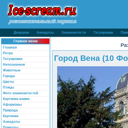
Девушки
Анекдоты
Знаменитости
Татуировки
При
Главное меню
Ра
Главная
Ретро
Город Вена (10 Фо
Татуировки
Непознанное
Животные
Города
Цветы
Птицы
Фото знаменитостей
Картинки аниме
Афоризмы
Природа
Картинки
Анекдоты
Приколы