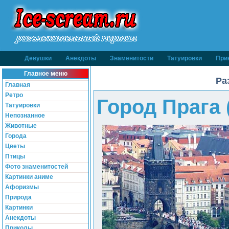
Девушки
Анекдоты
Знаменитости
Татуировки
При
Главное меню
Ра
Главная
Ретро
Город Прага 
Татуировки
Непознанное
Животные
Города
Цветы
Птицы
Фото знаменитостей
Картинки аниме
Афоризмы
Природа
Картинки
Анекдоты
Приколы