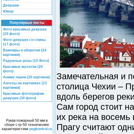
Девушки
Юмор
Популярные посты
Фото красивых девушек
(20 фото)
Фото девушек со спины
(17 фото)
Вампиры и оборотни (24
картинки)
Радужные розы (10 Фото)
Красивые мулатки (20
фото)
Замечательная и п
Аниме парни (20 картинок)
Ангелы на картинках (23
столица Чехии – П
картинки)
Красивые фотографии
вдоль берегов рек
девушек (30 фото)
Сам город стоит на
их река на восемь
Рукав пожарный 50 мм в
Прагу считают одн
сборе с гр-50 технические
характеристики
pogkontrol.ru