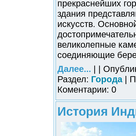
прекраснейших го
здания представл
искусств. Основно
достопримечатель
великолепные кам
соединяющие бере
Далее...
| | Опубли
Раздел:
Города
| П
Коментарии: 0
История Инд