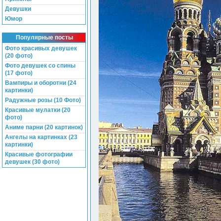
Девушки
Юмор
Популярные посты
Фото красивых девушек
(20 фото)
Фото девушек со спины
(17 фото)
Вампиры и оборотни (24
картинки)
Радужные розы (10 Фото)
Красивые мулатки (20
фото)
Аниме парни (20 картинок)
Ангелы на картинках (23
картинки)
Красивые фотографии
девушек (30 фото)