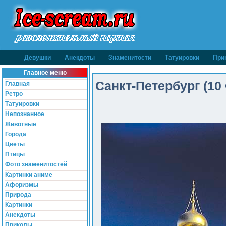
Девушки
Анекдоты
Знаменитости
Татуировки
При
Главное меню
Санкт-Петербург (10 
Главная
Ретро
Татуировки
Непознанное
Животные
Города
Цветы
Птицы
Фото знаменитостей
Картинки аниме
Афоризмы
Природа
Картинки
Анекдоты
Приколы