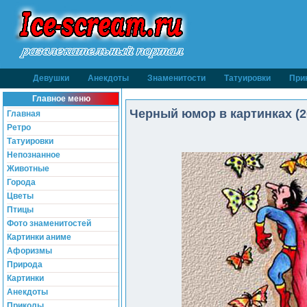
Девушки
Анекдоты
Знаменитости
Татуировки
При
Главное меню
Черный юмор в картинках (2
Главная
Ретро
Татуировки
Непознанное
Животные
Города
Цветы
Птицы
Фото знаменитостей
Картинки аниме
Афоризмы
Природа
Картинки
Анекдоты
Приколы