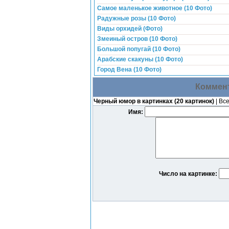
Самое маленькое животное (10 Фото)
Радужные розы (10 Фото)
Виды орхидей (Фото)
Змеиный остров (10 Фото)
Большой попугай (10 Фото)
Арабские скакуны (10 Фото)
Город Вена (10 Фото)
Коммент
Черный юмор в картинках (20 картинок)
| Вс
Имя:
Число на картинке: