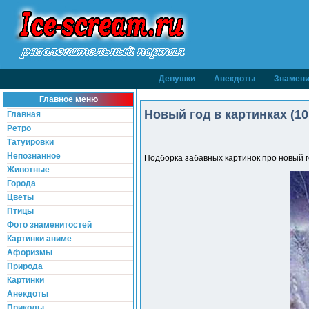
Девушки
Анекдоты
Знамени
Главное меню
Новый год в картинках (10
Главная
Ретро
Татуировки
Непознанное
Подборка забавных картинок про новый г
Животные
Города
Цветы
Птицы
Фото знаменитостей
Картинки аниме
Афоризмы
Природа
Картинки
Анекдоты
Приколы