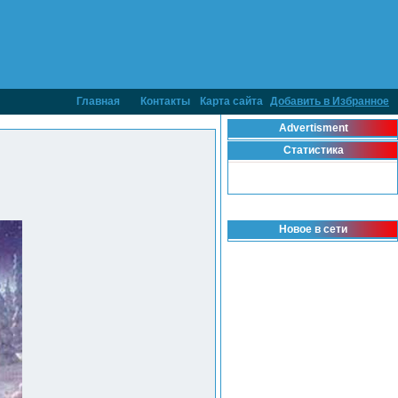
Главная
Контакты
Карта сайта
Добавить в Избранное
Advertisment
Статистика
Новое в сети