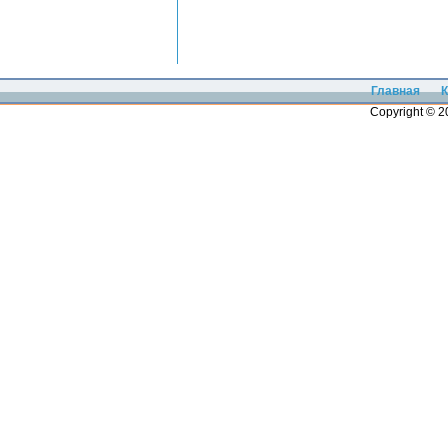
Главная
К
Copyright © 