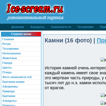
Девушки
Анекдоты
Знаменитости
Татуировки
При
Главное меню
Камни (16 фото) |
Пр
Главная
Ретро
Татуировки
Непознанное
Животные
Города
История камней очень интере
Цветы
каждый камень имеет свое знач
Птицы
Фото знаменитостей
это мертвая часть природы, у 
Картинки аниме
тысяч лет до н.э. камни испо
Афоризмы
от врагов.
Природа
Картинки
Анекдоты
Приколы