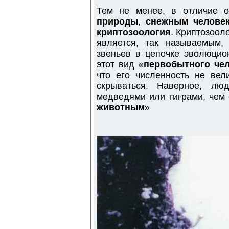
Тем не менее, в отличие 
природы
,
снежным челове
криптозоология
. Криптозоол
является, так называемым
звеньев в цепочке эволюцион
этот вид «
первобытного че
что его численность не вел
скрываться. Наверное, лю
медведями или тиграми, чем 
животным
»