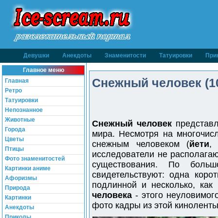
Девушки
Анекдоты
Знаменитости
Татуировки
При
Главное меню
Снежный человек (10
Главная
Ретро
Татуировки
Непознанное
Животные
Снежный человек
представл
Города
мира. Несмотря на многочис
Цветы
снежным человеком (
йети
Птицы
исследователи не располагаю
Фото знаменитостей
существования. По боль
Картинки аниме
свидетельствуют: одна коро
Афоризмы
подлинной и несколько, как
Природа
человека
- этого неуловимог
Картинки
фото кадры из этой киноленты
Анекдоты
Приколы