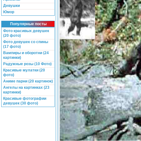
Девушки
Юмор
Популярные посты
Фото красивых девушек
(20 фото)
Фото девушек со спины
(17 фото)
Вампиры и оборотни (24
картинки)
Радужные розы (10 Фото)
Красивые мулатки (20
фото)
Аниме парни (20 картинок)
Ангелы на картинках (23
картинки)
Красивые фотографии
девушек (30 фото)