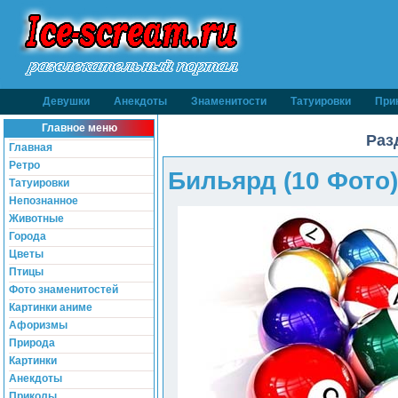
Девушки
Анекдоты
Знаменитости
Татуировки
При
Главное меню
Раз
Главная
Ретро
Бильярд (10 Фото)
Татуировки
Непознанное
Животные
Города
Цветы
Птицы
Фото знаменитостей
Картинки аниме
Афоризмы
Природа
Картинки
Анекдоты
Приколы