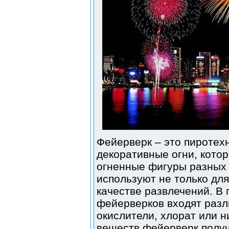
Фейерверк – это пиротех
декоративные огни, кото
огненные фигуры разных 
используют не только дл
качестве развлечений. В
фейерверков входят разл
окислители, хлорат или н
веществ фейерверк получ