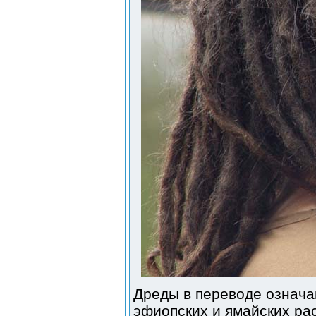
Дреды в переводе означа
эфиопских и ямайских ра