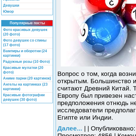
Девушки
Юмор
Популярные посты
Фото красивых девушек
(20 фото)
Фото девушек со спины
(17 фото)
Вампиры и оборотни (24
картинки)
Радужные розы (10 Фото)
Красивые мулатки (20
фото)
Вопрос о том, когда возн
Аниме парни (20 картинок)
открытым. Большинство 
Ангелы на картинках (23
считают Древний Китай. Т
картинки)
Европу был привезен нас
Красивые фотографии
девушек (30 фото)
предположения отнюдь н
исследователи предполаг
Египте или Индии.
Далее...
| | Опубликовано:
Просмотров: 4856 | Комен