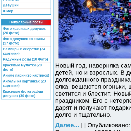
Девушки
Юмор
Популярные посты
Фото красивых девушек
(20 фото)
Фото девушек со спины
(17 фото)
Вампиры и оборотни (24
картинки)
Радужные розы (10 Фото)
Новый год, наверняка са
Красивые мулатки (20
фото)
детей, но и взрослых. В 
Аниме парни (20 картинок)
долгожданного праздника
Ангелы на картинках (23
елка, вешаются огоньки, 
картинки)
Красивые фотографии
светится и блестит. Новы
девушек (30 фото)
праздником. Его с нетерп
дарят и получают подарки
долго и тщательно.
Далее...
| | Опубликовано: