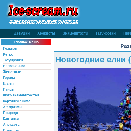
Девушки
Анекдоты
Знаменитости
Татуировки
При
Главное меню
Раз
Главная
Ретро
Новогодние елки (
Татуировки
Непознанное
Животные
Города
Цветы
Птицы
Фото знаменитостей
Картинки аниме
Афоризмы
Природа
Картинки
Анекдоты
Приколы