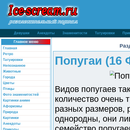
Девушки
Анекдоты
Знаменитости
Татуировки
При
Главное меню
Раз
Главная
Ретро
Попугаи (16 
Татуировки
Непознанное
Животные
Города
Цветы
Видов попугаев так
Птицы
Фото знаменитостей
количество очень 
Картинки аниме
разных размеров, р
Афоризмы
Природа
однородны, они ли
Картинки
Анекдоты
семейство попугае
Приколы