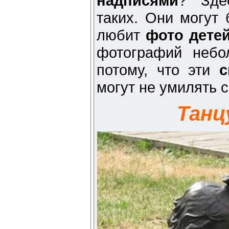
надписями
? Зде
таких. Они могут 
любит
фото дете
фотографий небо
потому, что эти
с
могут не умилять 
Танц