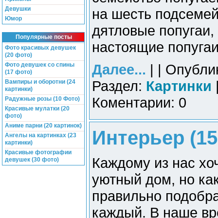
Девушки
на шесть подсемей
Юмор
дятловые попугаи, 
Популярные посты
настоящие попугаи
Фото красивых девушек
(20 фото)
Фото девушек со спины
Далее...
| | Опубли
(17 фото)
Раздел:
Картинки
Вампиры и оборотни (24
картинки)
Коментарии: 0
Радужные розы (10 Фото)
Красивые мулатки (20
фото)
Аниме парни (20 картинок)
Интерьер (15
Ангелы на картинках (23
картинки)
Красивые фотографии
Каждому из нас хо
девушек (30 фото)
уютный дом, но ка
правильно подобра
каждый. В наше вр