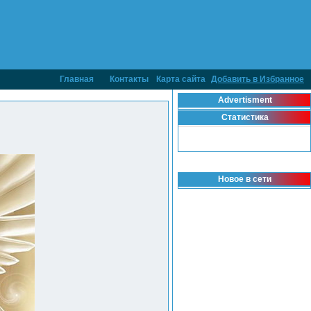
Главная
Контакты
Карта сайта
Добавить в Избранное
Advertisment
Статистика
Новое в сети