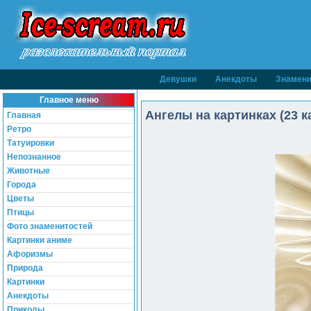
Девушки
Анекдоты
Знамени
Главное меню
Ангелы на картинках (23 к
Главная
Ретро
Татуировки
Непознанное
Животные
Города
Цветы
Птицы
Фото знаменитостей
Картинки аниме
Афоризмы
Природа
Картинки
Анекдоты
Приколы