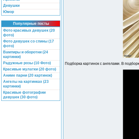
Девушки
Юмор
Популярные посты
Фото красивых девушек (20
фото)
Фото девушек со спины (17
фото)
Вампиры и оборотни (24
картинки)
Радужные розы (10 Фото)
Подборка картинок с ангелами. В подбор
Красивые мулатки (20 фото)
Аниме парни (20 картинок)
Ангелы на картинках (23
картинки)
Красивые фотографии
девушек (30 фото)