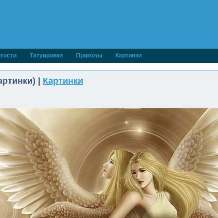
тости
Татуировки
Приколы
Картинки
артинки) |
Картинки