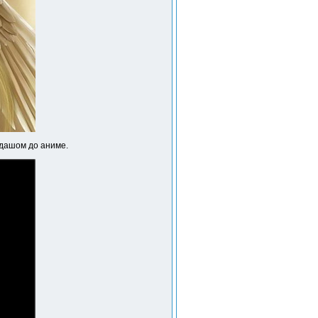
ндашом до аниме.