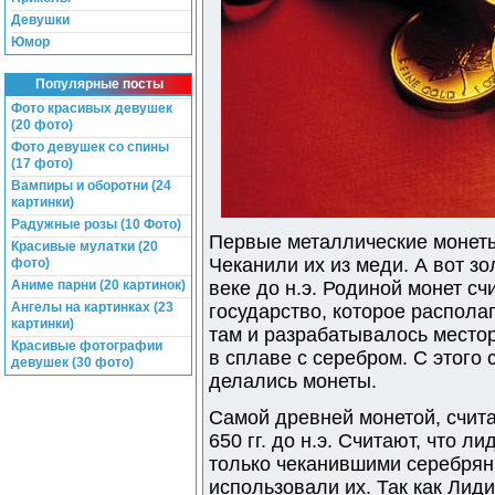
Девушки
Юмор
Популярные посты
Фото красивых девушек
(20 фото)
Фото девушек со спины
(17 фото)
Вампиры и оборотни (24
картинки)
Радужные розы (10 Фото)
Первые металлические монеты 
Красивые мулатки (20
Чеканили их из меди. А вот з
фото)
Аниме парни (20 картинок)
веке до н.э. Родиной монет с
Ангелы на картинках (23
государство, которое распола
картинки)
там и разрабатывалось место
Красивые фотографии
в сплаве с серебром. С этого
девушек (30 фото)
делались монеты.
Самой древней монетой, счита
650 гг. до н.э. Считают, что 
только чеканившими серебрян
использовали их. Так как Лид