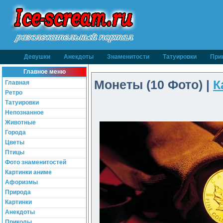
Девушки
Анекдоты
Знаменитости
Татуировки
При
Главное меню
Монеты (10 Фото) |
К
Главная
Ретро
Татуировки
Непознанное
Животные
Города
Цветы
Птицы
Фото знаменитостей
Картинки аниме
Афоризмы
Природа
Картинки
Анекдоты
Приколы