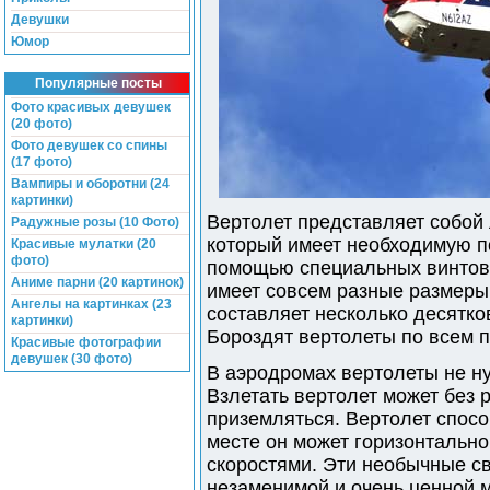
Девушки
Юмор
Популярные посты
Фото красивых девушек
(20 фото)
Фото девушек со спины
(17 фото)
Вампиры и оборотни (24
картинки)
Вертолет представляет собой
Радужные розы (10 Фото)
который имеет необходимую п
Красивые мулатки (20
фото)
помощью специальных винтов 
Аниме парни (20 картинок)
имеет совсем разные размеры,
Ангелы на картинках (23
составляет несколько десятко
картинки)
Бороздят вертолеты по всем 
Красивые фотографии
девушек (30 фото)
В аэродромах вертолеты не ну
Взлетать вертолет может без р
приземляться. Вертолет спосо
месте он может горизонтальн
скоростями. Эти необычные с
незаменимой и очень ценной 