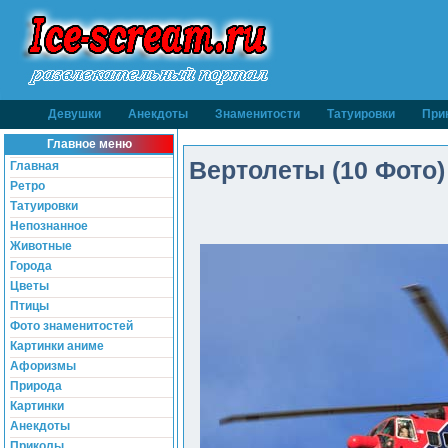
Девушки
Анекдоты
Знаменитости
Татуировки
При
Главное меню
Вертолеты (10 Фото)
Главная
Ретро
Татуировки
Непознанное
Животные
Города
Цветы
Птицы
Фото знаменитостей
Картинки аниме
Афоризмы
Природа
Картинки
Анекдоты
Приколы