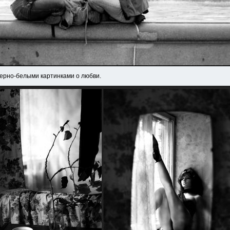
ерно-белыми картинками о любви.