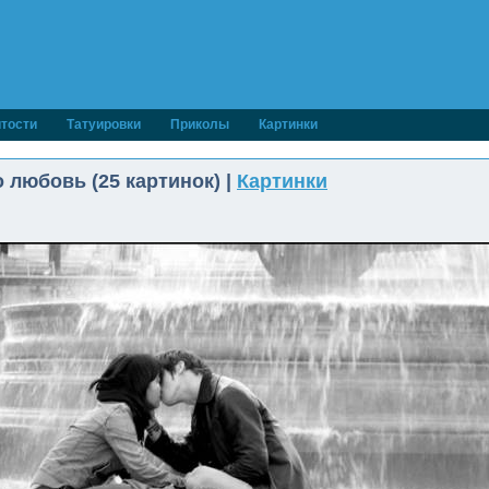
тости
Татуировки
Приколы
Картинки
 любовь (25 картинок) |
Картинки