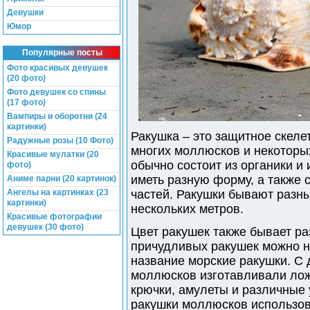
Девушки
Юмор
Популярные посты
Фото красивых девушек
(20 фото)
Фото девушек со спины
(17 фото)
Вампиры и оборотни (24
картинки)
Ракушка – это защитное скеле
Радужные розы (10 Фото)
многих моллюсков и некоторы
Красивые мулатки (20
обычно состоит из органики и 
фото)
иметь разную форму, а также 
Аниме парни (20 картинок)
Ангелы на картинках (23
частей. Ракушки бывают разн
картинки)
нескольких метров.
Красивые фотографии
девушек (30 фото)
Цвет ракушек также бывает ра
причудливых ракушек можно на
название морские ракушки. С
моллюсков изготавливали лож
крючки, амулеты и различные 
ракушки моллюсков использов