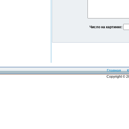
Число на картинке:
Главная
К
Copyright © 