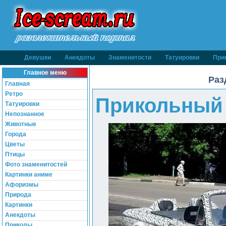
Девушки
Анекдоты
Знаменитости
Татуировки
При
Главное меню
Раз
Главная
Ретро
Прикольный 
Татуировки
Непознанное
Животные
Города
Цветы
Птицы
Фото знаменитостей
Картинки аниме
Афоризмы
Природа
Картинки
Анекдоты
Приколы