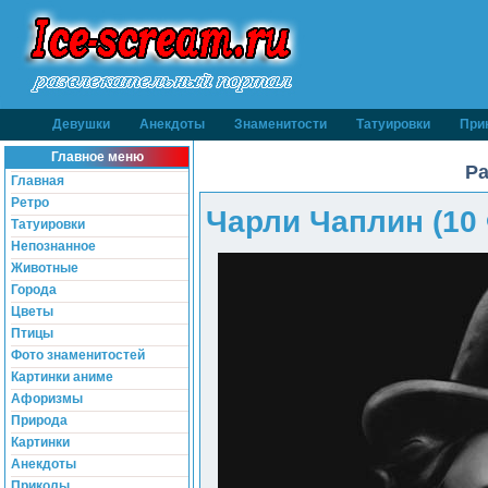
Девушки
Анекдоты
Знаменитости
Татуировки
При
Главное меню
Ра
Главная
Ретро
Чарли Чаплин (10
Татуировки
Непознанное
Животные
Города
Цветы
Птицы
Фото знаменитостей
Картинки аниме
Афоризмы
Природа
Картинки
Анекдоты
Приколы